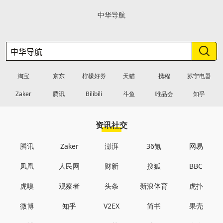
中华导航
淘宝
京东
柠檬好券
天猫
携程
苏宁电器
Zaker
腾讯
Bilibili
斗鱼
唯品会
知乎
资讯社交
腾讯
Zaker
澎湃
36氪
网易
凤凰
人民网
财新
搜狐
BBC
虎嗅
观察者
头条
新浪体育
虎扑
微博
知乎
V2EX
简书
果壳