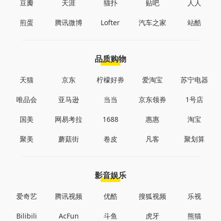
豆瓣
天涯
猫扑
贴吧
人人
煎蛋
腾讯微博
Lofter
汽车之家
站酷
品质购物
天猫
京东
柠檬好券
爱淘宝
苏宁电器
唯品会
亚马逊
当当
京东领券
1号店
国美
网易考拉
1688
惠惠
淘宝
聚美
蘑菇街
卷皮
凡客
聚划算
影音娱乐
爱奇艺
腾讯视频
优酷
搜狐视频
乐视
Bilibili
AcFun
斗鱼
虎牙
熊猫